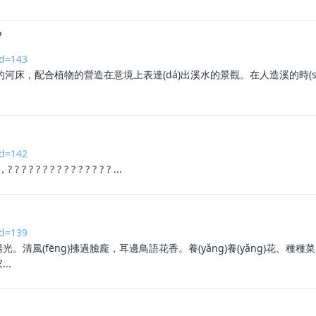
？
id=143
，配合植物的營造在意境上表達(dá)出溪水的景觀。在人造溪的時(shí
id=142
 ? ? ? ? ? ? ? ? ? ? ? ? ? ...
id=139
浴陽光。清風(fēng)拂過臉龐，耳邊鳥語花香。養(yǎng)養(yǎn
..