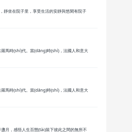
種種菜，靜坐在院子里，享受生活的安靜與悠閑有院子
shí)代。當(dāng)時(shí)，法國人和意大
羅馬時(shí)代。當(dāng)時(shí)，法國人和意大
月，感悟人生百態(tài)裝下彼此之間的無所不