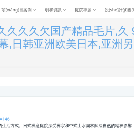
項(xiàng)目案例
明和資訊
庭院專題
設(shè)計(jì)團(
久久久久欠国产精品毛片,久 
幕,日韩亚洲欧美日本,亚洲
d=146
意的生活方式。日式禪意
庭院
深受禪宗和中式山水園林師法自然的精神影響