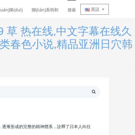
英語
tuán)隊(duì)
聯(lián)系明和
搜索
9 草 热在线,中文字幕在线久
另类春色小说,精品亚洲日穴韩
，逐漸形成的完整的精神體系，詮釋了日本人向往