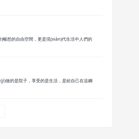
gè)暢想的自由空間，更是現(xiàn)代生活中人們的
計(jì)做的是院子，享受的是生活，是給自己在這鋼