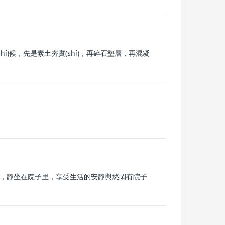
)候，先是素土夯實(shí)，再碎石墊層，再混凝
g)花、種種菜，靜坐在院子里，享受生活的安靜與悠閑有院子