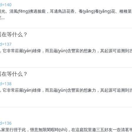
id=140
。清風(fēng)拂過臉龐，耳邊鳥語花香。養(yǎng)養(yǎng)花、
..
什么？
id=137
，它非常莊嚴(yán)雄偉，而且蘊(yùn)含豐富的想象力，其起源可追溯到古羅馬時(
還在等什么？
id=138
，它非常莊嚴(yán)雄偉，而且蘊(yùn)含豐富的想象力，其起源可追溯到古
id=136
里行徑于此，愜意無限閑暇時(shí)，在這
庭院
里邀三五好友一壺清茗半盞