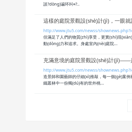
談?dòng)谝环叫≡?..
這樣的庭院景觀設(shè)計(jì)，一
http://www.jtu5.com/newss/shownews.php?
但滿足了人們的物質(zhì)享受，更實(shí)現(xi
動(dòng)力和追求。身處室內(nèi)
庭院
...
充滿意境的庭院景觀設(shè)計(jì)—
http://www.jtu5.com/newss/shownews.php?
造景師和園藝師的仔細(xì)推敲，每一個(gè)案例
鐵叢林中一份獨(dú)有的世外桃...