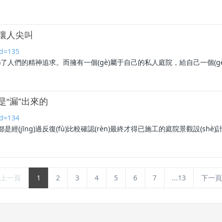
眼就讓人尖叫
id=135
àn)了人們的精神追求。而擁有一個(gè)屬于自己的私人
庭院
，給自己一個(
—是“漏”出來的
id=134
都是經(jīng)過反復(fù)比較確認(rèn)最終才得已施工的
庭院
景觀設(shè)
上一頁
1
2
3
4
5
6
7
...13
下一頁