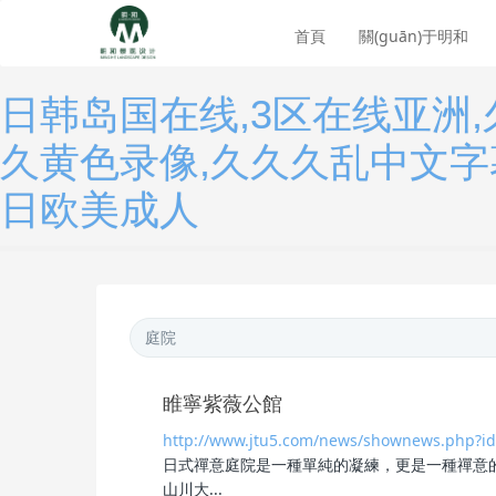
首頁
關(guān)于明和
日韩岛国在线,3区在线亚洲,
久黄色录像,久久久乱中文字
日欧美成人
睢寧紫薇公館
http://www.jtu5.com/news/shownews.php?i
日式禪意
庭院
是一種單純的凝練，更是一種禪
山川大...